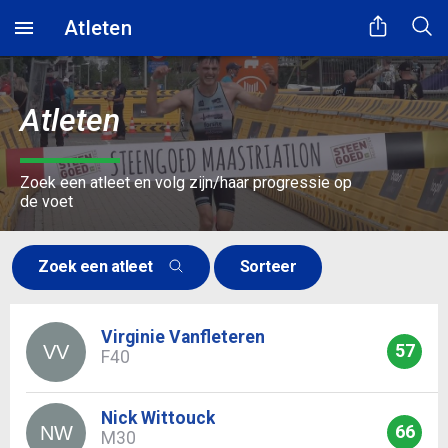
Atleten
Atleten
Zoek een atleet en volg zijn/haar progressie op
de voet
Zoek een atleet
Sorteer
Virginie Vanfleteren
57
VV
F40
Nick Wittouck
66
NW
M30
Even geduld...