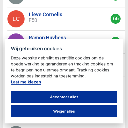
Lieve Cornelis
66
LC
F50
Ramon Huybens
46
RH
M08
Wij gebruiken cookies
Deze website gebruikt essentiële cookies om de
Sven Van londersele
goede werking te garanderen en tracking cookies om
75
SV
M40
te begrijpen hoe u ermee omgaat. Tracking cookies
worden pas ingesteld na toestemming.
Laat me kiezen
Frederic Grifnee
74
FG
M40
Accepteer alles
Seppe Van acker
76
SV
Weiger alles
M10