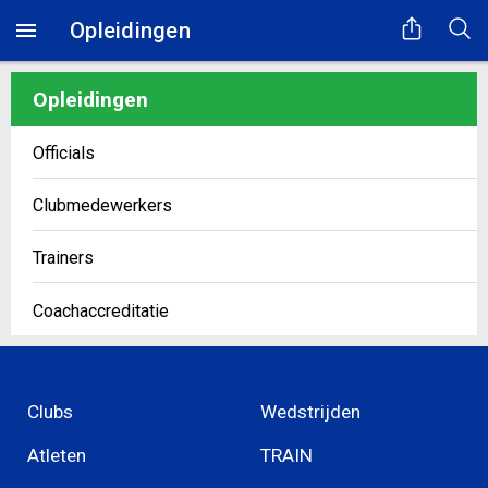
Opleidingen
Opleidingen
Officials
Clubmedewerkers
Trainers
Coachaccreditatie
Clubs
Wedstrijden
Atleten
TRAIN
Even geduld...