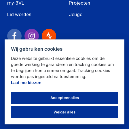
my-3VL
Projecten
Lid worden
Jeugd
Wij gebruiken cookies
Triatlon Vlaanderen
Deze website gebruikt essentiële cookies om de
Beenhouwerstraat 28
goede werking te garanderen en tracking cookies om
2830 Willebroek
te begrijpen hoe u ermee omgaat. Tracking cookies
info@triatlon.vlaanderen
worden pas ingesteld na toestemming.
Laat me kiezen
Accepteer alles
Weiger alles