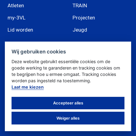
Atleten
TRAIN
my-3VL
Projecten
Lid worden
Jeugd
Wij gebruiken cookies
Deze website gebruikt essentiële cookies om de
Triatlon Vlaanderen
goede werking te garanderen en tracking cookies om
te begrijpen hoe u ermee omgaat. Tracking cookies
Beenhouwerstraat 28
worden pas ingesteld na toestemming.
2830 Willebroek
Laat me kiezen
info@triatlon.vlaanderen
Accepteer alles
Weiger alles